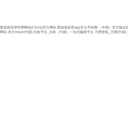
爱游戏买球官网网站(China)官方网站
爱游戏体育app开云手机网·（中国）官方版在
网站-米兰milan(中国)
乐鱼平台_乐鱼（中国）一站式服务平台
万搏登陆_万搏(中国)
地 址 :
广东顺德区北滘西海工业区
电话：
0757-26668258 / 0757-26333270
页面版权所