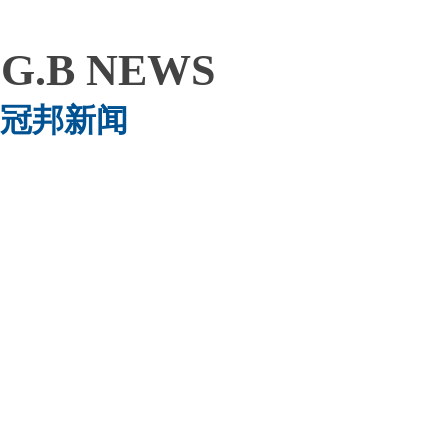
G.B NEWS
冠邦新闻