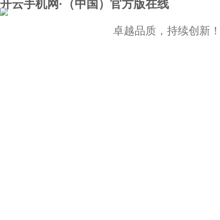
开云手机网·（中国）官方版在线
卓越品质，持续创新
开云手机网·（中国）官
方版在线
关于冠邦
产品展示
工程案例
合作伙伴
新闻资讯
招贤纳士
开云手机网·（中国）官
方版在线